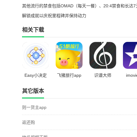
其他流行的禁食包括OMAD（每天一餐）、20:4禁食和长达
解锁成就以庆祝里程碑并保持动力
相关下载
Easy小决定
飞猪旅行app
识谱大师
imov
20
其它版本
则一货主app
返还购