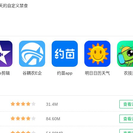
7天的自定义禁食
ie剪辑
谷耦农E企
约苗app
明日日历天气
农技
22
app
预报
31.4M
查看
84.60M
查看