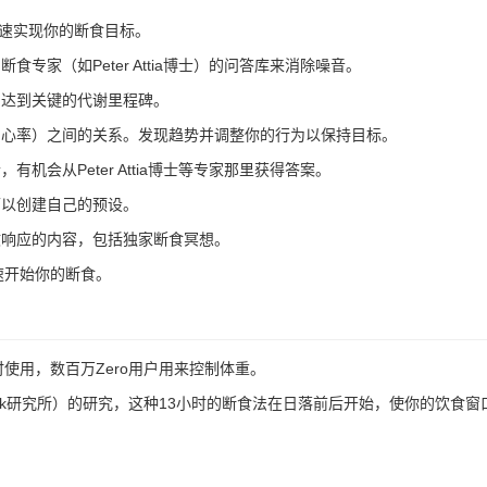
快速实现你的断食目标。
专家（如Peter Attia博士）的问答库来消除噪音。
，达到关键的代谢里程碑。
重和心率）之间的关系。发现趋势并调整你的行为以保持目标。
有机会从Peter Attia博士等专家那里获得答案。
可以创建自己的预设。
收响应的内容，包括独家断食冥想。
速开始你的断食。
时使用，数百万Zero用户用来控制体重。
nda博士（Salk研究所）的研究，这种13小时的断食法在日落前后开始，使你的饮食
。