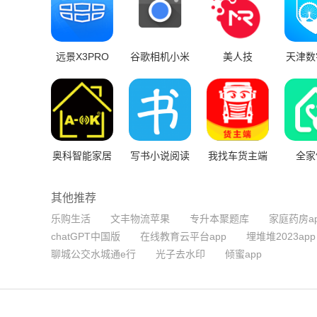
远景X3PRO
谷歌相机小米
美人技
天津数
行车助手app
版
平
奥科智能家居
写书小说阅读
我找车货主端
全家
app
版
其他推荐
乐购生活
文丰物流苹果
专升本聚题库
家庭药房a
chatGPT中国版
在线教育云平台app
埋堆堆2023app
聊城公交水城通e行
光子去水印
倾蜜app