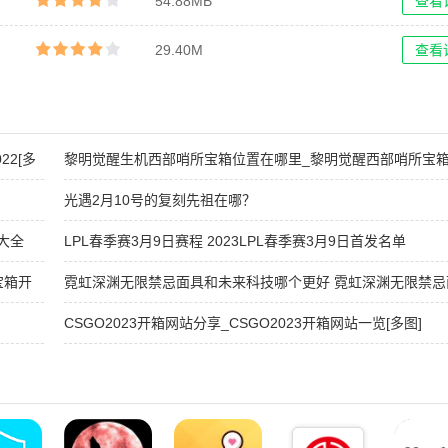
54.88MB
查看
29.40M
查看
2[多
黎明觉醒生机西部哨所宝箱位置在哪里_黎明觉醒西部哨所宝
攻略[多图]
光遇2月10号的复刻先祖在哪？
大全
LPL春季赛3月9日赛程 2023LPL春季赛3月9日首发名单
宝箱开
霓虹深渊无限禁忌面具和未来科技哪个更好 霓虹深渊无限禁忌
和未来科技哪个厉害
CSGO2023开箱网站分享_CSGO2023开箱网站一览[多图]