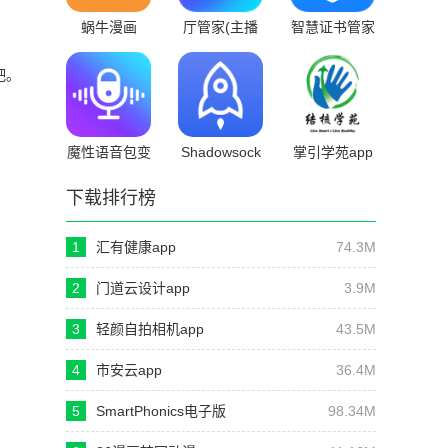
蜗牛漫画
厅管家(主播
智慧证书管家
管家)
app
吧。
魔性语音包变
Shadowsock
掌引学苑app
声器
网络助手app
下载排行榜
1
汇有健康app
74.3M
2
门道云设计app
3.9M
3
轻颜自拍相机app
43.5M
4
市安云app
36.4M
5
SmartPhonics电子版
98.34M