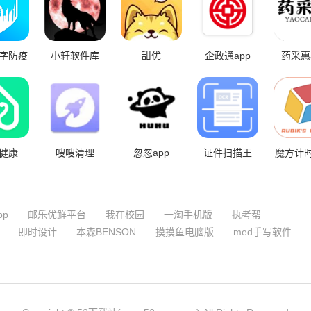
字防疫
小轩软件库
甜优
企政通app
药采惠
台
健康
嗖嗖清理
忽忽app
证件扫描王
魔方计
app
件
pp
邮乐优鲜平台
我在校园
一淘手机版
执考帮
即时设计
本森BENSON
摸摸鱼电脑版
med手写软件