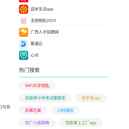
迎米生活app
无他相机2023
广西人才招聘网
聚通云
心对
热门搜索
WiFi共享钥匙
初级审计师考试聚题库
誉学堂app
窗口与你
彩娜芯美
六时城际
央广小品购物
百胜掌上工厂app