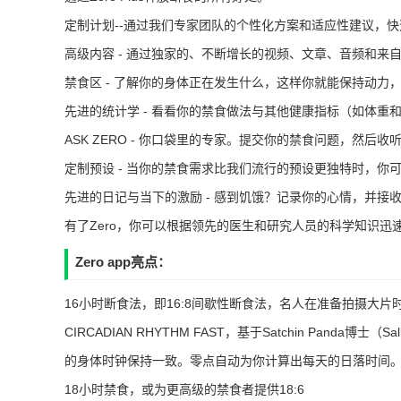
定制计划--通过我们专家团队的个性化方案和适应性建议，
高级内容 - 通过独家的、不断增长的视频、文章、音频和来自断食
禁食区 - 了解你的身体正在发生什么，这样你就能保持动力
先进的统计学 - 看看你的禁食做法与其他健康指标（如体
ASK ZERO - 你口袋里的专家。提交你的禁食问题，然后收听，
定制预设 - 当你的禁食需求比我们流行的预设更独特时，你
先进的日记与当下的激励 - 感到饥饿？记录你的心情，并接
有了Zero，你可以根据领先的医生和研究人员的科学知识迅
Zero app亮点：
16小时断食法，即16:8间歇性断食法，名人在准备拍摄大片
CIRCADIAN RHYTHM FAST，基于Satchin Pa
的身体时钟保持一致。零点自动为你计算出每天的日落时间
18小时禁食，或为更高级的禁食者提供18:6