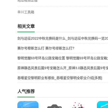
地瓜视频正版
辛川工具箱
相关文章
剑与远征2022中秋兑换码是什么_剑与远征中秋兑换码一览202
图]
赛尔号穆斯怎么打 赛尔号缪斯怎么打?
黎明觉醒69号环岛公路宝箱位置 黎明觉醒69号环岛公路宝箱
原神静态风景后篇9号宝箱怎么开_原神3.0静态风景后篇9号
启方法[多图]
吞噬星空黎明职业有哪些_吞噬星空黎明全职业介绍[多图]
人气推荐