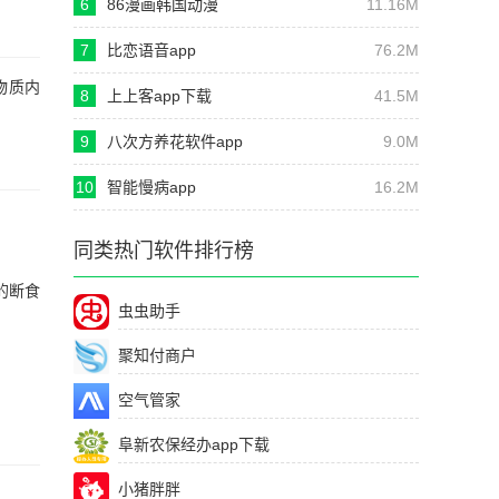
6
86漫画韩国动漫
11.16M
7
比恋语音app
76.2M
物质内
8
上上客app下载
41.5M
9
八次方养花软件app
9.0M
10
智能慢病app
16.2M
同类热门软件排行榜
的断食
虫虫助手
聚知付商户
空气管家
阜新农保经办app下载
小猪胖胖