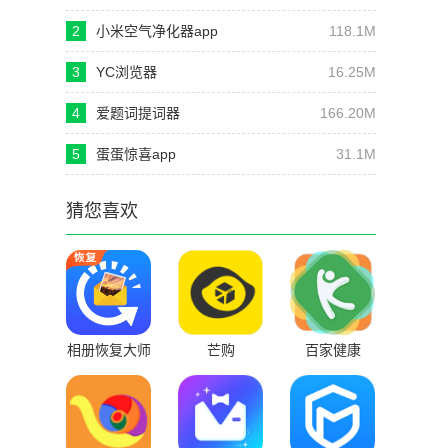
2
小米空气净化器app
118.1M
3
YC浏览器
16.25M
4
爱题词提词器
166.20M
5
蛋蛋惊喜app
31.1M
猜您喜欢
相册恢复大师
芒购
百家健康