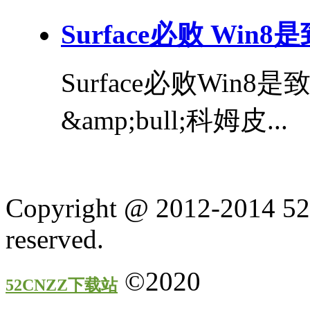
Surface必败 Win
Surface必败Wi
&amp;bull;科姆皮...
Copyright @ 2012-2014 52
reserved.
©2020
52CNZZ下载站