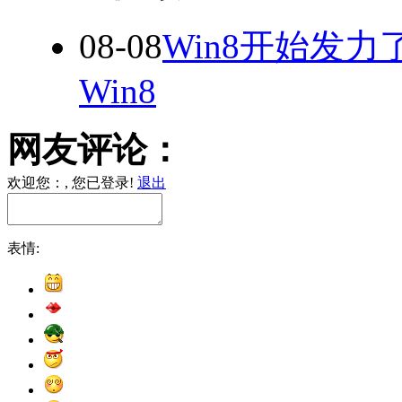
08-08
Win8开始发力了
Win8
网友评论：
欢迎您：
, 您已登录!
退出
表情: