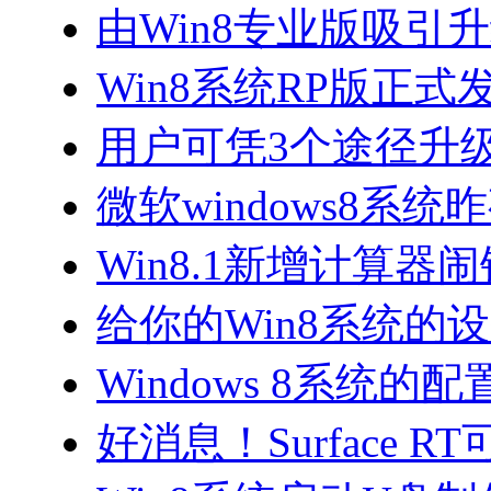
由Win8专业版吸引升级
Win8系统RP版正式
用户可凭3个途径升级
微软windows8系
Win8.1新增计算
给你的Win8系统的
Windows 8系统的
好消息！Surface 