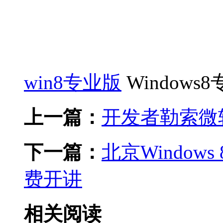
​
win8专业版
Windows8
上一篇：
开发者勒索微
下一篇：
北京Window
费开讲
相关阅读