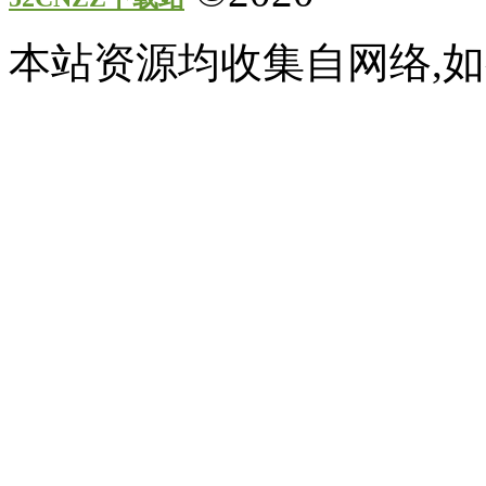
本站资源均收集自网络,如