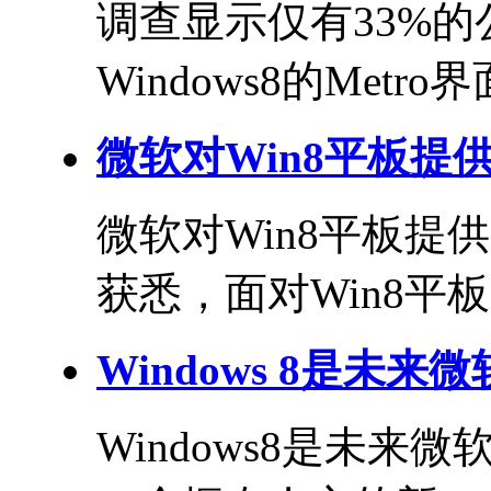
调查显示仅有33%的公
Windows8的Metro界
微软对Win8平板提
微软对Win8平板提供
获悉，面对Win8平板.
Windows 8是未
Windows8是未来微